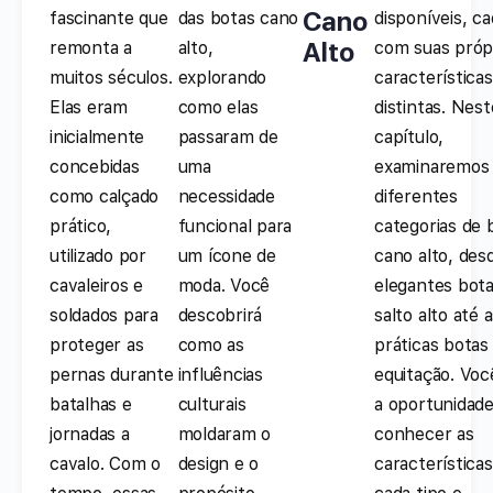
Cano
fascinante que
das botas cano
disponíveis, c
Alto
remonta a
alto,
com suas próp
muitos séculos.
explorando
características
Elas eram
como elas
distintas. Nest
inicialmente
passaram de
capítulo,
concebidas
uma
examinaremos
como calçado
necessidade
diferentes
prático,
funcional para
categorias de 
utilizado por
um ícone de
cano alto, des
cavaleiros e
moda. Você
elegantes bot
soldados para
descobrirá
salto alto até 
proteger as
como as
práticas botas
pernas durante
influências
equitação. Voc
batalhas e
culturais
a oportunidad
jornadas a
moldaram o
conhecer as
cavalo. Com o
design e o
característica